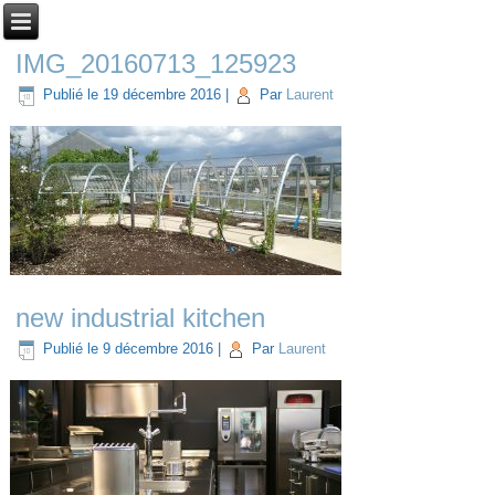
IMG_20160713_125923
Publié le
19 décembre 2016
|
Par
Laurent
new industrial kitchen
Publié le
9 décembre 2016
|
Par
Laurent