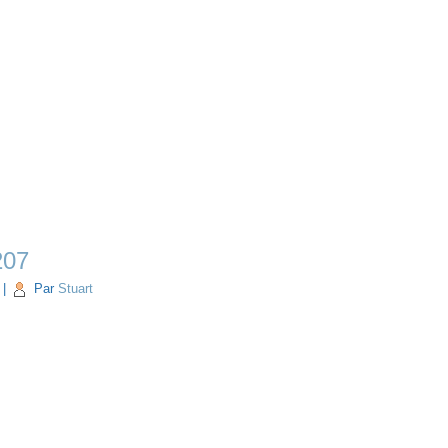
207
|
Par
Stuart