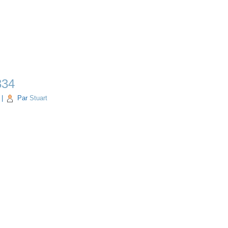
334
|
Par
Stuart