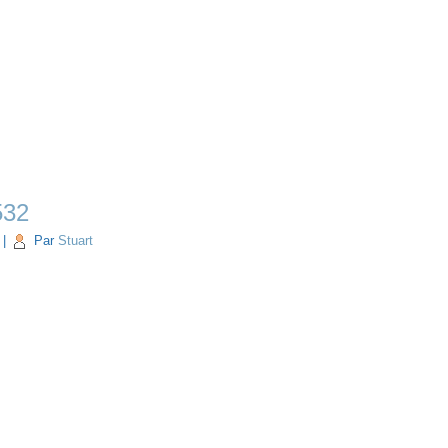
532
|
Par
Stuart