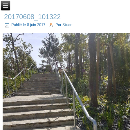
20170608_101322
Publié le
8 juin 2017
|
Par
Stuart