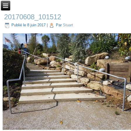
20170608_101512
Publié le
8 juin 2017
|
Par
Stuart