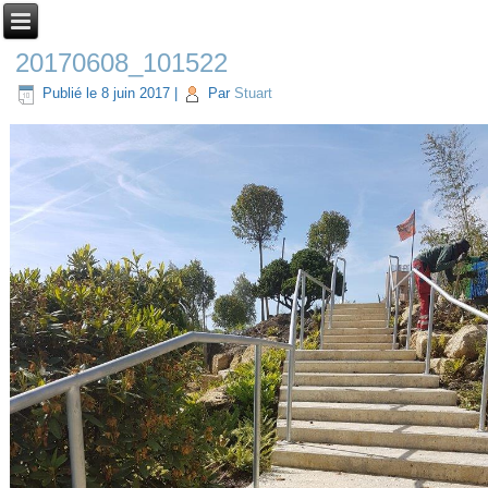
20170608_101522
Publié le
8 juin 2017
|
Par
Stuart