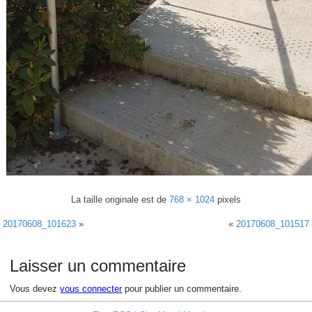
La taille originale est de
768 × 1024
pixels
20170608_101623
»
«
20170608_101517
Laisser un commentaire
Vous devez
vous connecter
pour publier un commentaire.