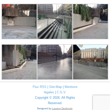
Flux RSS
|
Site-Map
|
Mentions
légales
|
C.G.V.
Copyright © 2026. All Rights
Reserved.
Designed by
Laurent Desfonds
.