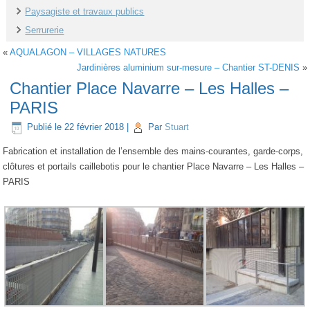
Paysagiste et travaux publics
Serrurerie
«
AQUALAGON – VILLAGES NATURES
Jardinières aluminium sur-mesure – Chantier ST-DENIS
»
Chantier Place Navarre – Les Halles –
PARIS
Publié le
22 février 2018
|
Par
Stuart
Fabrication et installation de l’ensemble des mains-courantes, garde-corps,
clôtures et portails caillebotis pour le chantier Place Navarre – Les Halles –
PARIS