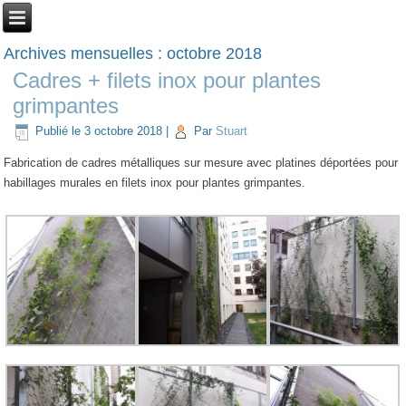
Archives mensuelles :
octobre 2018
Cadres + filets inox pour plantes
grimpantes
Publié le
3 octobre 2018
|
Par
Stuart
Fabrication de cadres métalliques sur mesure avec platines déportées pour
habillages murales en filets inox pour plantes grimpantes.