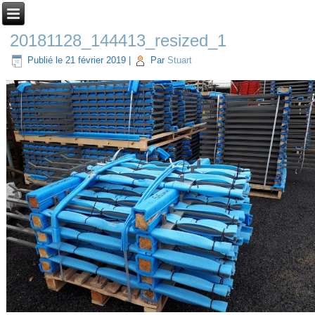
20181128_144413_resized_1
Publié le
21 février 2019
|
Par
Stuart