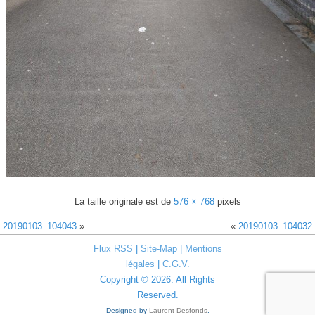
La taille originale est de
576 × 768
pixels
20190103_104043
»
«
20190103_104032
Flux RSS
|
Site-Map
|
Mentions
légales
|
C.G.V.
Copyright © 2026. All Rights
Reserved.
Designed by
Laurent Desfonds
.