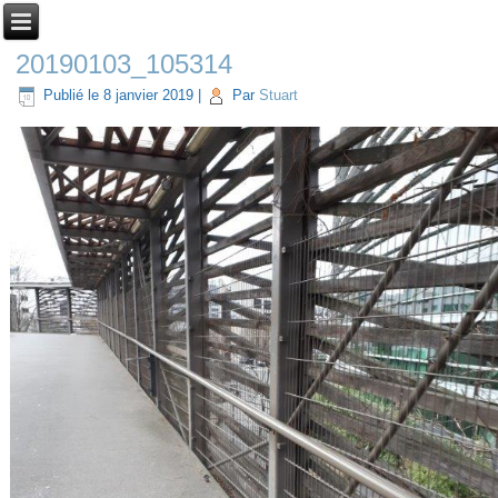
20190103_105314
Publié le
8 janvier 2019
|
Par
Stuart