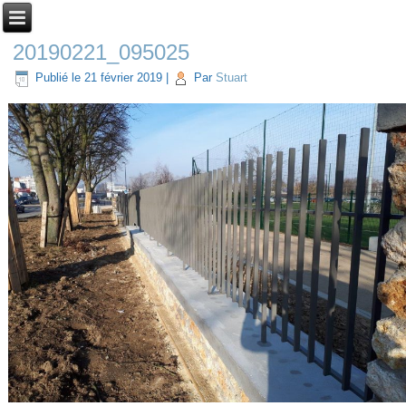
20190221_095025
Publié le
21 février 2019
|
Par
Stuart