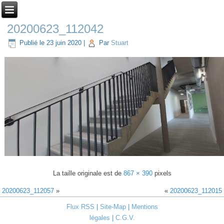
20200623_112042
Publié le
23 juin 2020
|
Par
Stuart
La taille originale est de
867 × 390
pixels
20200623_112057
»
«
20200623_112015
Flux RSS
|
Site-Map
|
Mentions
légales
|
C.G.V.