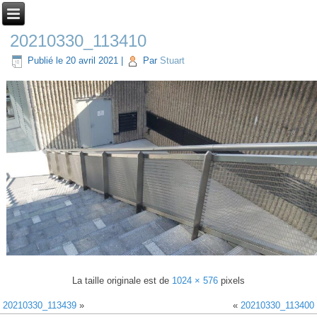
20210330_113410
Publié le
20 avril 2021
|
Par
Stuart
La taille originale est de
1024 × 576
pixels
20210330_113439
»
«
20210330_113400