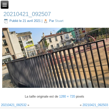
20210421_092507
Publié le
21 avril 2021
|
Par
Stuart
La taille originale est de
1280 × 720
pixels
20210421_092532
»
«
20210421_092503