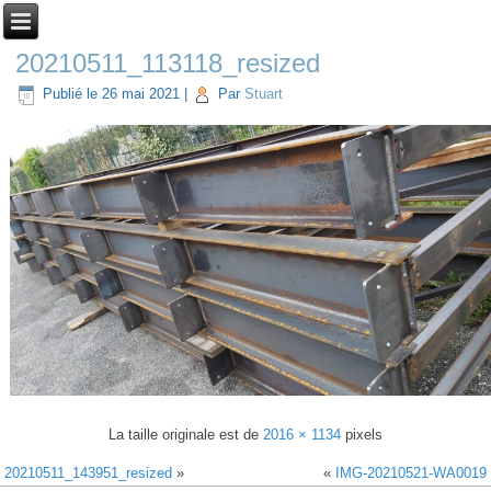
20210511_113118_resized
Publié le
26 mai 2021
|
Par
Stuart
La taille originale est de
2016 × 1134
pixels
20210511_143951_resized
»
«
IMG-20210521-WA0019