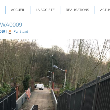
ACCUEIL
LA SOCIÉTÉ
RÉALISATIONS
ACTU
-WA0009
019
|
Par
Stuart