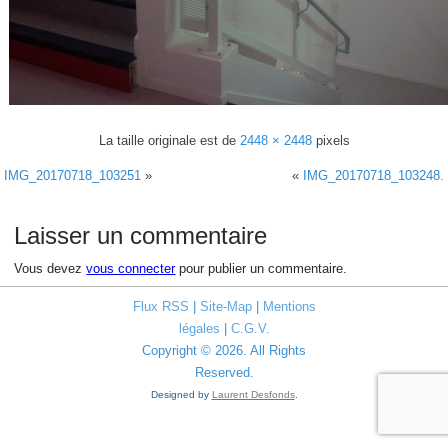
La taille originale est de
2448 × 2448
pixels
IMG_20170718_103251
»
«
IMG_20170718_103248.
Laisser un commentaire
Vous devez
vous connecter
pour publier un commentaire.
Flux RSS
|
Site-Map
|
Mentions
légales
|
C.G.V.
Copyright © 2026. All Rights
Reserved.
Designed by
Laurent Desfonds
.