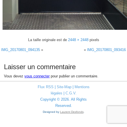
La taille originale est de
2448 × 2448
pixels
IMG_20170801_094135
»
«
IMG_20170801_093416
Laisser un commentaire
Vous devez
vous connecter
pour publier un commentaire.
Flux RSS
|
Site-Map
|
Mentions
légales
|
C.G.V.
Copyright © 2026. All Rights
Reserved.
Designed by
Laurent Desfonds
.