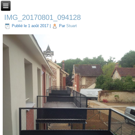
IMG_20170801_094128
Publié le
1 août 2017
|
Par
Stuart