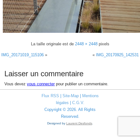
La taille originale est de
2448 × 2448
pixels
IMG_20171019_115106
»
«
IMG_20170925_142531
Laisser un commentaire
Vous devez
vous connecter
pour publier un commentaire.
Flux RSS
|
Site-Map
|
Mentions
légales
|
C.G.V.
Copyright © 2026. All Rights
Reserved.
Designed by
Laurent Desfonds
.