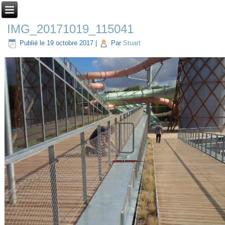
IMG_20171019_115041
Publié le
19 octobre 2017
|
Par
Stuart